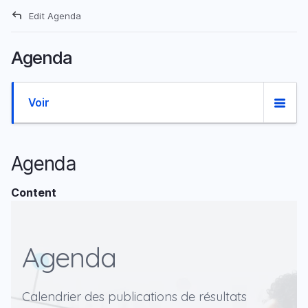
Aller
Edit
Agenda
au
Fil d'Ariane
contenu
Agenda
principal
Onglets
Voir
principaux
Agenda
Content
Agenda
Calendrier des publications de résultats